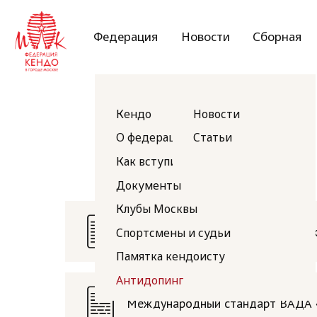
Федерация
Новости
Сборная
Д
Кендо
Новости
О федерации
Статьи
Как вступить в Федерацию
Документы
Клубы Москвы
Спортсмены и судьи
Памятка кендоисту
Всемирный антидопинговый кодек
Антидопинг
Международный стандарт ВАДА 