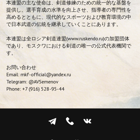
本連盟の主な使命は、剣道修練のための統一的な基盤を
提供し、選手育成の水準を向上させ、指導者の専門性を
高めるとともに、現代的なスポーツおよび教育環境の中
で日本武道の伝統を継承していくことにあります。
本連盟は全ロシア剣道連盟(www.ruskendo.ru)の加盟団体
であり、モスクワにおける剣道の唯一の公式代表機関で
す。
Сделано в Нюанс
お問い合わせ
Политика конфиденциальности
Email: mkf-official@yandex.ru
Telegram: @AVSemenov
© 2026 Федерация кендо в городе Москве
Phone: +7 (916) 528-95-44