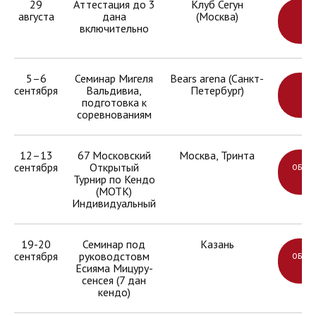
29
Аттестация до 3
Клуб Сегун
августа
дана
(Москва)
УЗ
включительно
БО
5–6
Семинар Мигеля
Bears arena (Санкт-
сентября
Вальдивиа,
Петербург)
УЗ
подготовка к
БО
соревнованиям
12–13
67 Московский
Москва, Тринта
сентября
Открытый
ОБНО
Турнир по Кендо
СК
(МОТК)
Индивидуальный
Сделано в Нюанс
19-20
Семинар под
Казань
сентября
руководстовм
ОБНО
Политика конфиденциальности
Есияма Мицуру-
СК
сенсея (7 дан
© 2026 Федерация кендо в городе Москве
кендо)