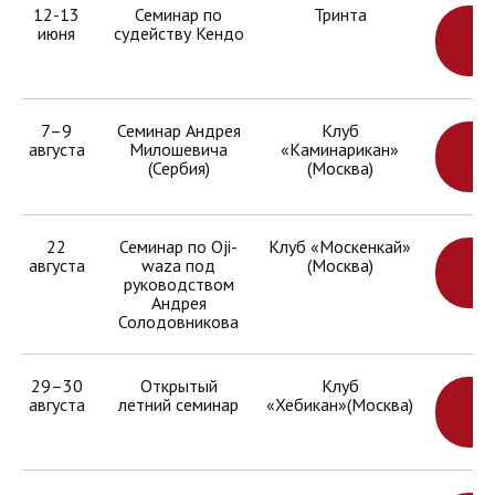
12-13
Семинар по
Тринта
июня
судейству Кендо
УЗ
БО
7–9
Семинар Андрея
Клуб
августа
Милошевича
«Каминарикан»
УЗ
(Сербия)
(Москва)
БО
22
Семинар по Oji-
Клуб «Москенкай»
августа
waza под
(Москва)
УЗ
руководством
БО
Андрея
Солодовникова
29–30
Открытый
Клуб
августа
летний семинар
«Хебикан»(Москва)
УЗ
БО