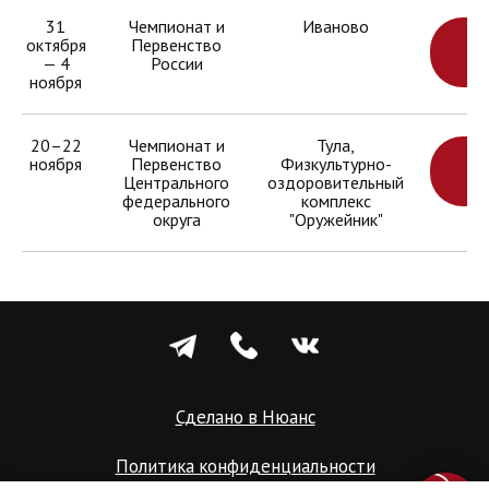
31
Чемпионат и
Иваново
октября
Первенство
УЗ
— 4
России
БО
ноября
20–22
Чемпионат и
Тула,
ноября
Первенство
Физкультурно-
УЗ
Центрального
оздоровительный
БО
федерального
комплекс
округа
"Оружейник"