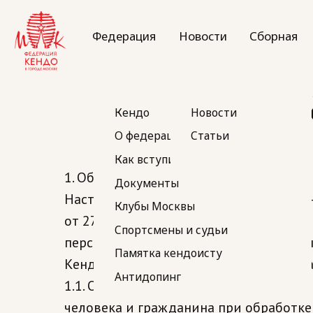
Федерация
Новости
Сборная
Д
Политик
Кендо
Новости
О федерации
Статьи
Как вступить в Федерацию
Документы
1. Общие положения
Клубы Москвы
Настоящая политика обработки персон
Спортсмены и судьи
от 27.07.2006. № 152-ФЗ «О персональ
Памятка кендоисту
персональных данных и меры по обес
Антидопинг
Кендо в Городе Москве" (далее — Опера
1.1. Оператор ставит своей важнейше
человека и гражданина при обработке