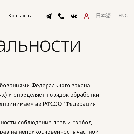
онтакты
日本語
ENG
альности
ебованиями Федерального закона
ых) и определяет порядок обработки
редпринимаемые РФСОО "Федерация
ьности соблюдение прав и свобод
прав на неприкосновенность частной